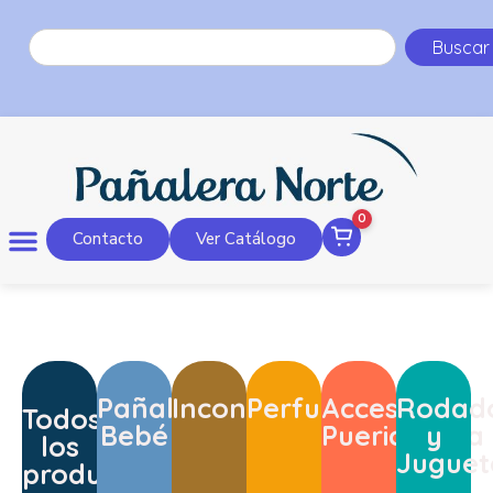
Buscar
0
Contacto
Ver Catálogo
Pañales
Incontinencia
Perfumería
Accesorios
Rodad
Todos
Bebé
Puericultura
y
los
Juguet
productos