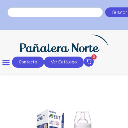
Buscar
0
Contacto
Ver Catálogo