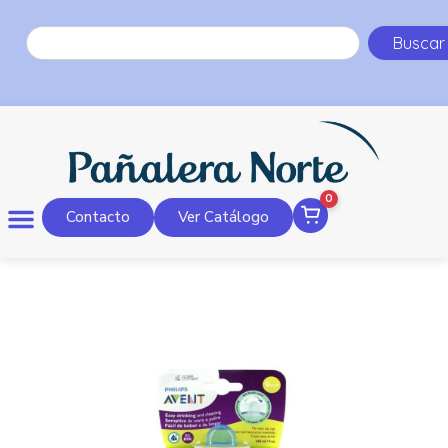
Buscar
0
Contacto
Ver Catálogo