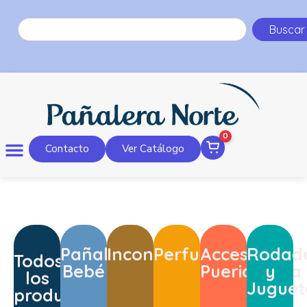
Buscar
0
Contacto
Ver Catálogo
Pañales
Incontinencia
Perfumería
Accesorios
Rodad
Todos
Bebé
Puericultura
y
los
Juguet
productos