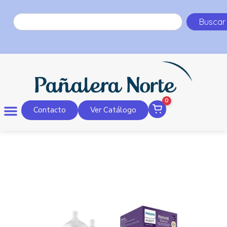
Buscar
0
Contacto
Ver Catálogo