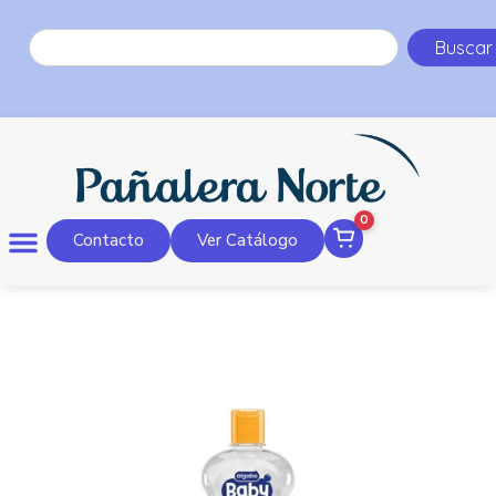
Buscar
0
Contacto
Ver Catálogo