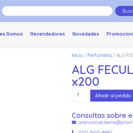
Busc
es Somos
Revendedores
Novedades
Promocion
Inicio
/
Perfumería
/ ALG FE
ALG FECU
x200
Añadir al pedido
Consultas sobre e
atencionalcliente@pnort
(011) 3600-4440