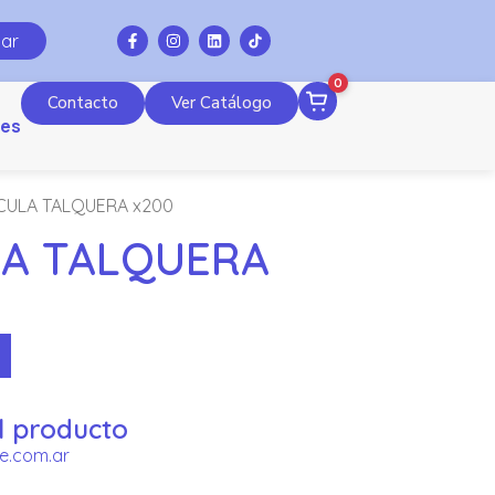
ar
0
Contacto
Ver Catálogo
es
CULA TALQUERA x200
LA TALQUERA
l producto
e.com.ar