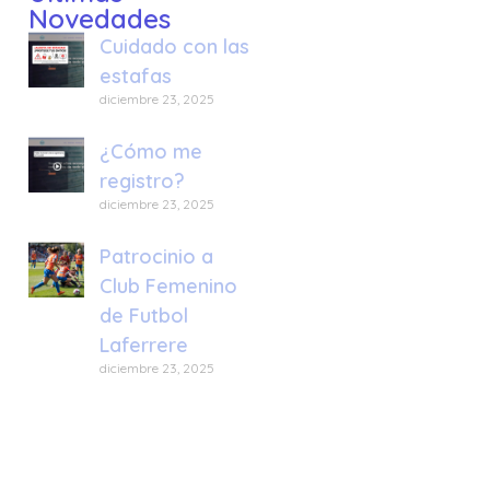
Novedades
Cuidado con las
estafas
diciembre 23, 2025
¿Cómo me
registro?
diciembre 23, 2025
Patrocinio a
Club Femenino
de Futbol
Laferrere
diciembre 23, 2025