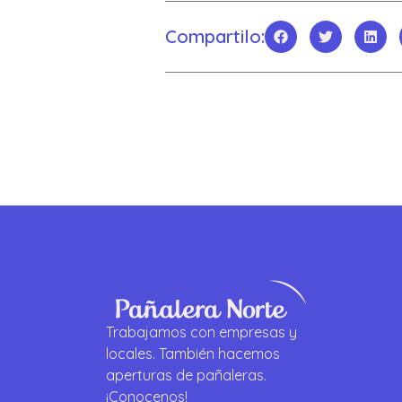
Compartilo:
Trabajamos con empresas y
locales. También hacemos
aperturas de pañaleras.
¡Conocenos!