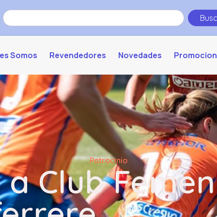
Busc
es Somos
Revendedores
Novedades
Promocion
Patrocinio
o a Club Femen
ferrere