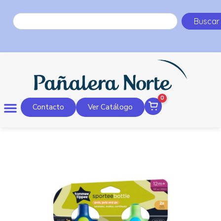
Buscar
0
Contacto
Ver Catálogo