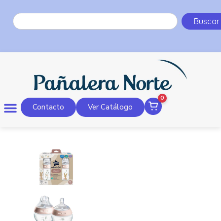
Buscar
0
Contacto
Ver Catálogo