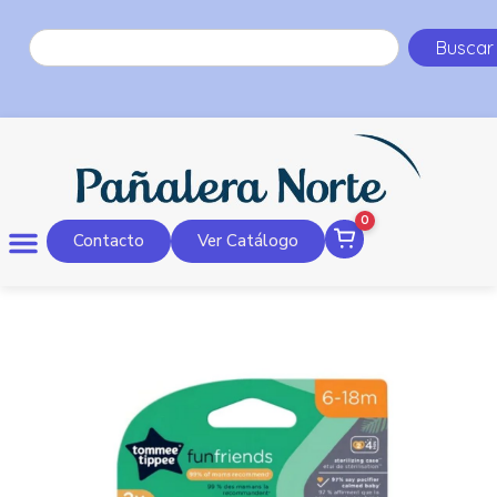
Buscar
0
Contacto
Ver Catálogo