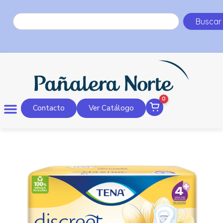
Buscar
0
Contacto
Ver Catálogo