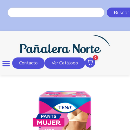
Buscar
0
Contacto
Ver Catálogo