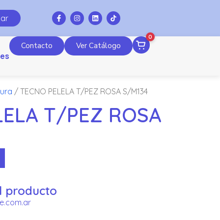
ar
0
Contacto
Ver Catálogo
es
tura
/ TECNO PELELA T/PEZ ROSA S/M134
LELA T/PEZ ROSA
l producto
e.com.ar