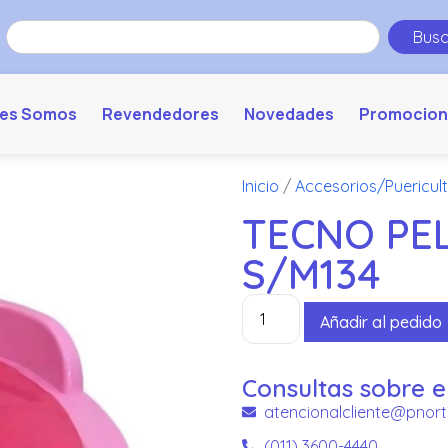
Busc
es Somos
Revendedores
Novedades
Promocion
Inicio
/
Accesorios/Puericul
TECNO PE
S/M134
Añadir al pedido
Consultas sobre e
atencionalcliente@pnort
(011) 3600-4440