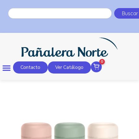
Buscar
0
Contacto
Ver Catálogo