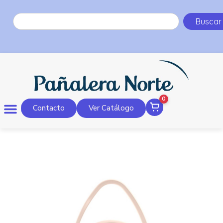
Buscar
0
Contacto
Ver Catálogo