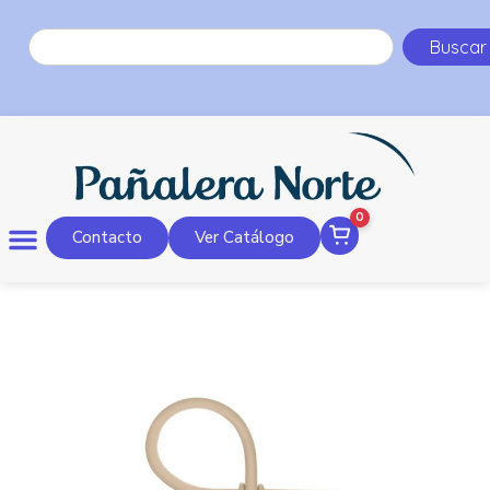
Buscar
0
Contacto
Ver Catálogo