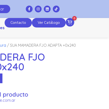
ar
0
Contacto
Ver Catálogo
es
tura
/ SUA MAMADERA FJO ADAPTA +0x240
DERA FJO
0x240
l producto
e.com.ar