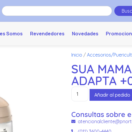
Busc
es Somos
Revendedores
Novedades
Promocion
Inicio
/
Accesorios/Puericul
SUA MAMA
ADAPTA +
Añadir al pedido
Consultas sobre e
atencionalcliente@pnort
(011) 3600-4440