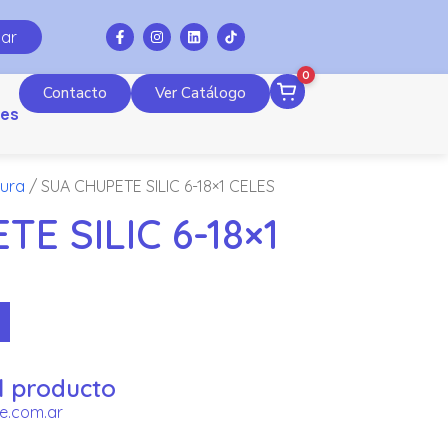
ar
0
Contacto
Ver Catálogo
es
tura
/ SUA CHUPETE SILIC 6-18×1 CELES
E SILIC 6-18×1
l producto
e.com.ar