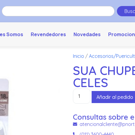
Busc
es Somos
Revendedores
Novedades
Promocion
Inicio
/
Accesorios/Puericul
SUA CHUPET
CELES
Añadir al pedido
Consultas sobre e
atencionalcliente@pnort
(011) 3600-4440