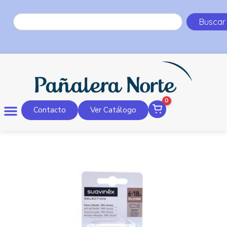
Buscar
0
Contacto
Ver Catálogo