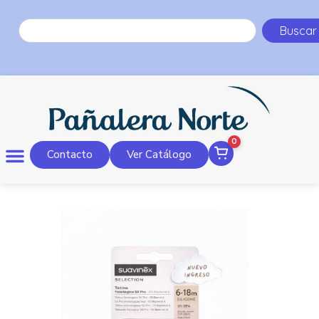
Buscar
0
Contacto
Ver Catálogo