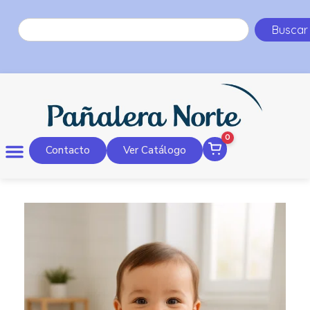
Buscar
0
Contacto
Ver Catálogo