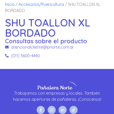
Inicio
/
Accesorios/Puericultura
/ SHU TOALLON XL
BORDADO
SHU TOALLON XL
BORDADO
Consultas sobre el producto
atencionalcliente@pnorte.com.ar
(011) 3600-4440
Trabajamos con empresas y locales. También
hacemos aperturas de pañaleras. ¡Conocenos!