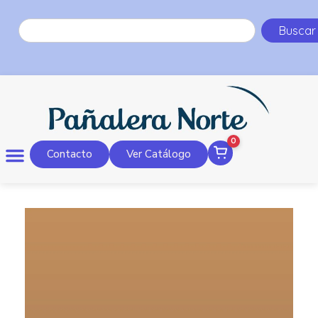
Buscar
0
Contacto
Ver Catálogo