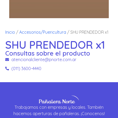
Inicio
/
Accesorios/Puericultura
/ SHU PRENDEDOR x1
SHU PRENDEDOR x1
Consultas sobre el producto
atencionalcliente@pnorte.com.ar
(011) 3600-4440
Trabajamos con empresas y locales. También
hacemos aperturas de pañaleras. ¡Conocenos!