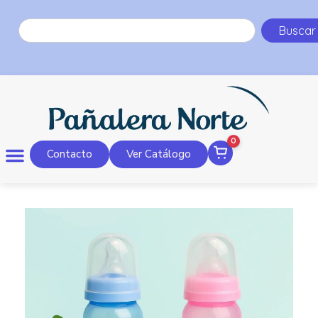
Buscar
0
Contacto
Ver Catálogo