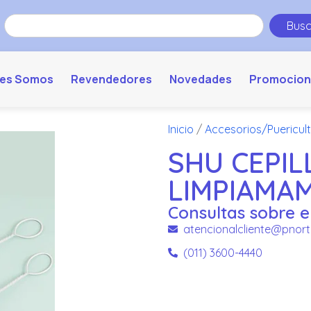
Busc
es Somos
Revendedores
Novedades
Promocion
Inicio
/
Accesorios/Puericul
SHU CEPIL
LIMPIAMA
Consultas sobre e
atencionalcliente@pnort
(011) 3600-4440