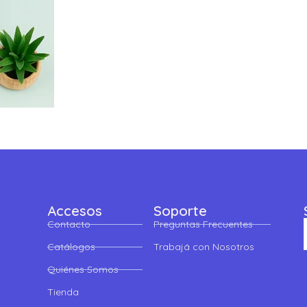
Accesos
Soporte
Contacto
Preguntas Frecuentes
Catálogos
Trabajá con Nosotros
Quiénes Somos
Tienda