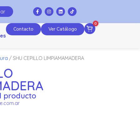
ar
0
Contacto
Ver Catálogo
es
tura
/ SHU CEPILLO LIMPIAMAMADERA
LO
MADERA
l producto
e.com.ar