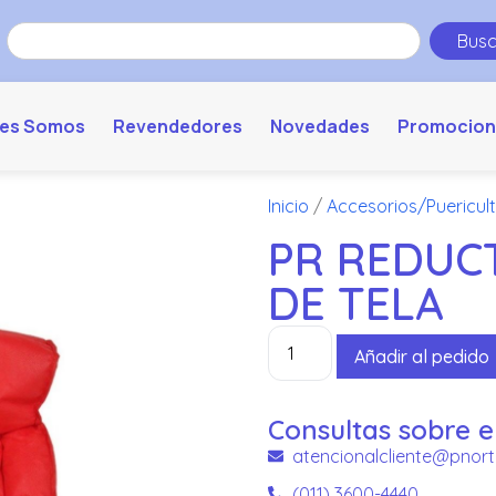
Busc
es Somos
Revendedores
Novedades
Promocion
Inicio
/
Accesorios/Puericul
PR REDUC
DE TELA
Añadir al pedido
Consultas sobre e
atencionalcliente@pnort
(011) 3600-4440