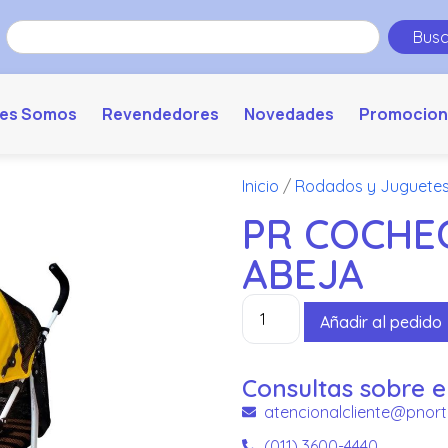
Busc
es Somos
Revendedores
Novedades
Promocion
Inicio
/
Rodados y Juguete
PR COCHE
ABEJA
Añadir al pedido
Consultas sobre e
atencionalcliente@pnort
(011) 3600-4440