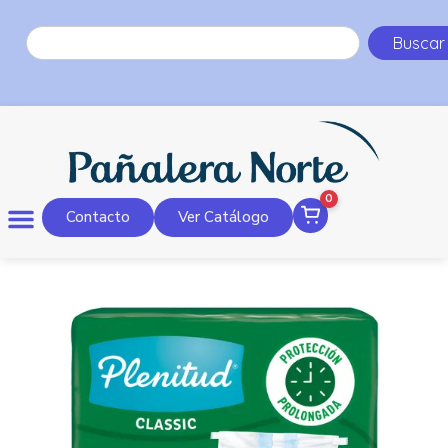
Buscar
0
Contacto
Ver Catálogo