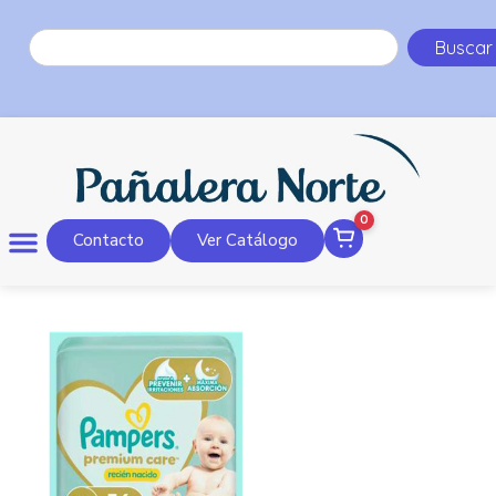
Buscar
0
Contacto
Ver Catálogo