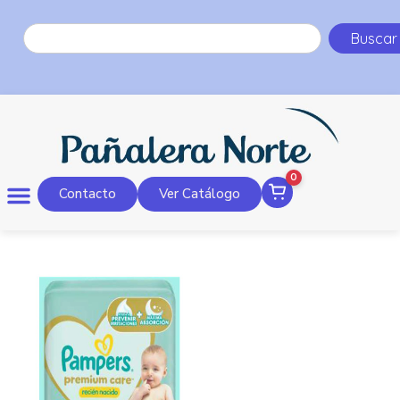
Buscar
0
Contacto
Ver Catálogo