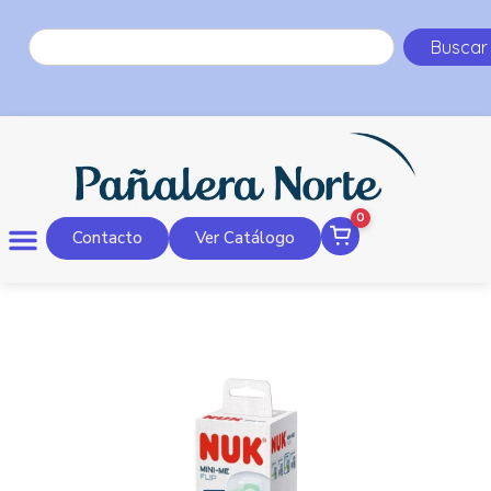
Buscar
0
Contacto
Ver Catálogo