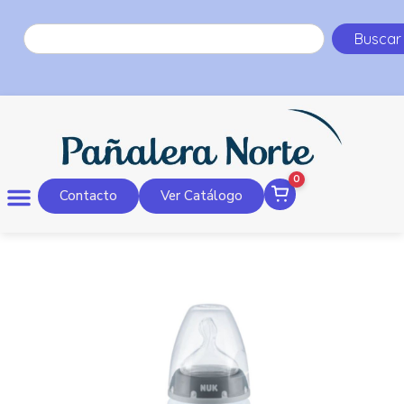
Buscar
0
Contacto
Ver Catálogo