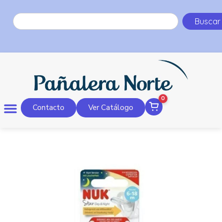
Buscar
0
Contacto
Ver Catálogo