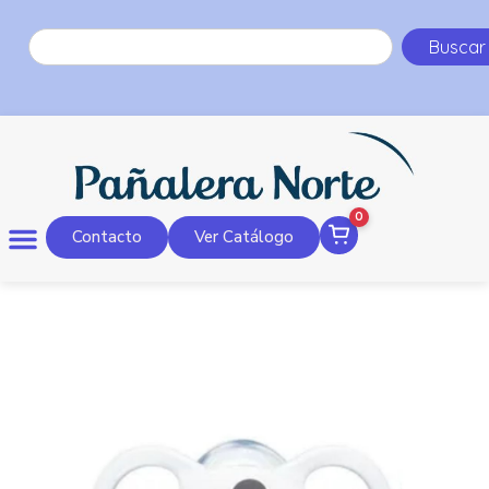
Buscar
0
Contacto
Ver Catálogo