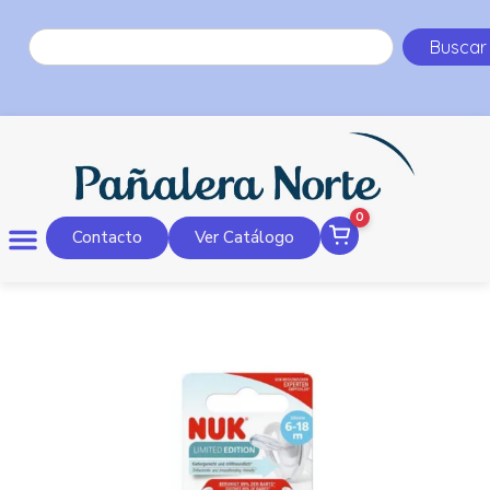
Buscar
0
Contacto
Ver Catálogo