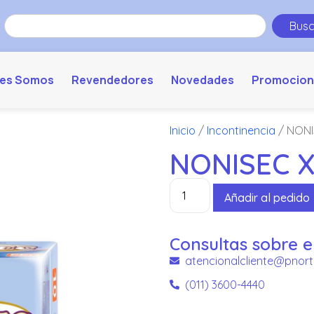
Busc
es Somos
Revendedores
Novedades
Promocion
Inicio
/
Incontinencia
/ NONI
NONISEC X
Añadir al pedido
Consultas sobre e
atencionalcliente@pnort
(011) 3600-4440