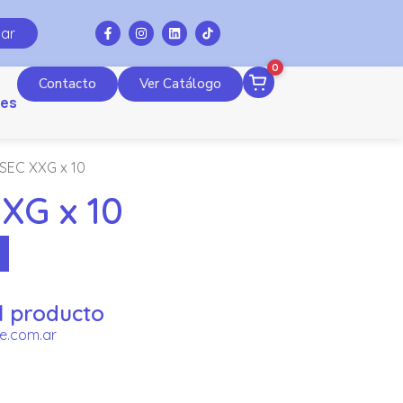
ar
0
Contacto
Ver Catálogo
es
SEC XXG x 10
XG x 10
l producto
e.com.ar