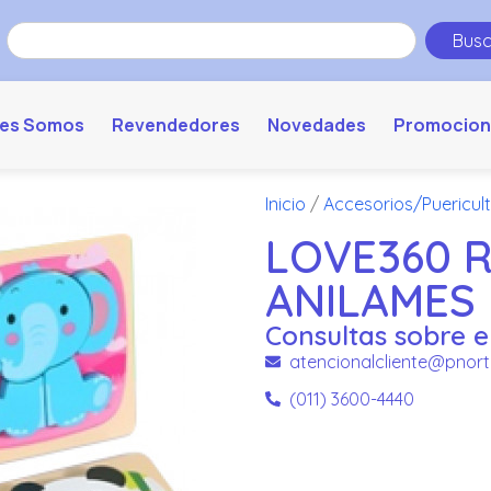
Busc
es Somos
Revendedores
Novedades
Promocion
Inicio
/
Accesorios/Puericul
LOVE360 
ANILAMES
Consultas sobre e
atencionalcliente@pnort
(011) 3600-4440