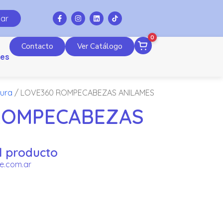
ar
0
Contacto
Ver Catálogo
es
tura
/ LOVE360 ROMPECABEZAS ANILAMES
ROMPECABEZAS
l producto
e.com.ar