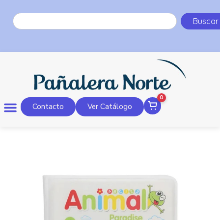
Buscar
0
Contacto
Ver Catálogo