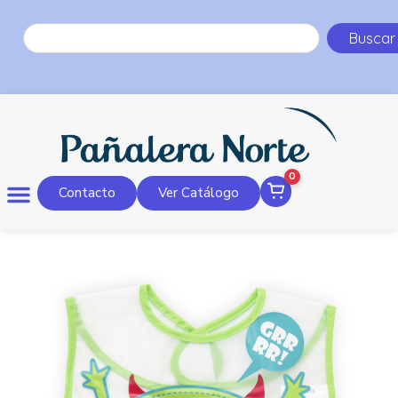
Buscar
0
Contacto
Ver Catálogo