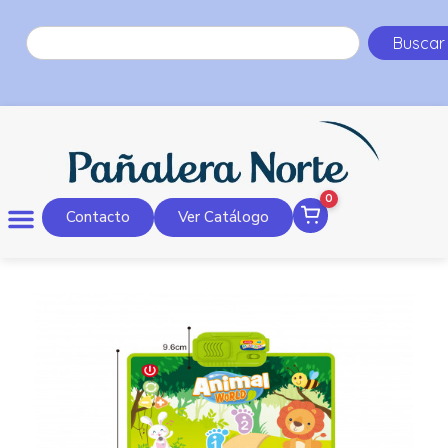
Buscar
0
Contacto
Ver Catálogo