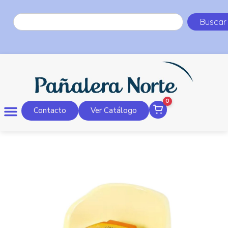
Buscar
0
Contacto
Ver Catálogo