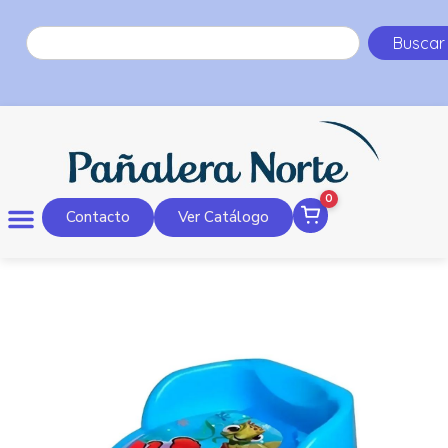
Buscar
0
Contacto
Ver Catálogo