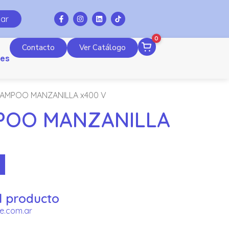
ar
0
Contacto
Ver Catálogo
es
AMPOO MANZANILLA x400 V
POO MANZANILLA
l producto
e.com.ar