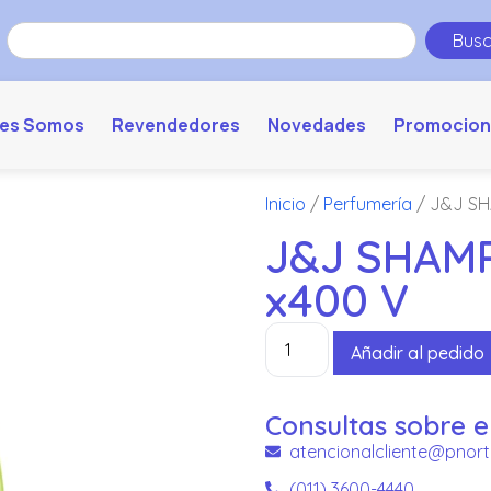
Busc
es Somos
Revendedores
Novedades
Promocion
Inicio
/
Perfumería
/ J&J SH
J&J SHAM
x400 V
Añadir al pedido
Consultas sobre e
atencionalcliente@pnort
(011) 3600-4440