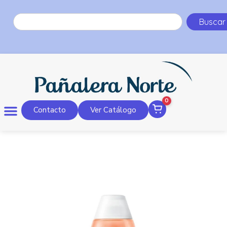
Buscar
0
Contacto
Ver Catálogo