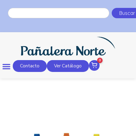
Buscar
0
Contacto
Ver Catálogo