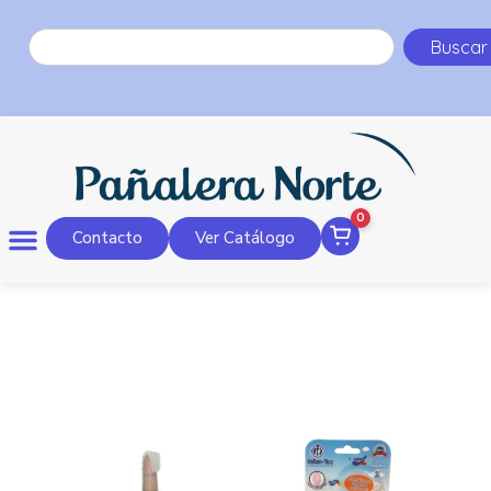
Buscar
0
Contacto
Ver Catálogo