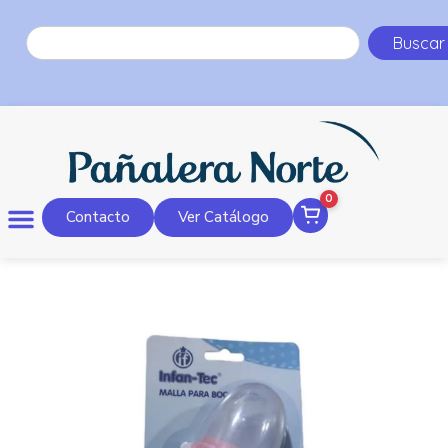
Buscar
0
Contacto
Ver Catálogo