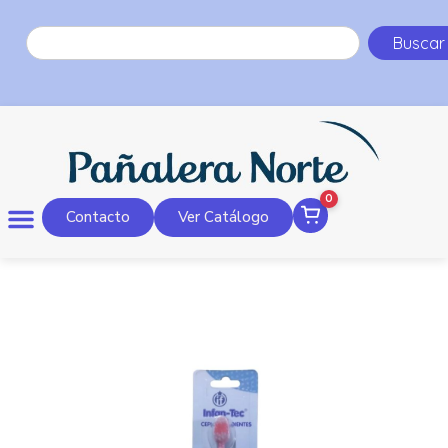
Buscar
0
Contacto
Ver Catálogo