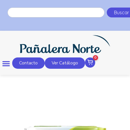
Buscar
0
Contacto
Ver Catálogo