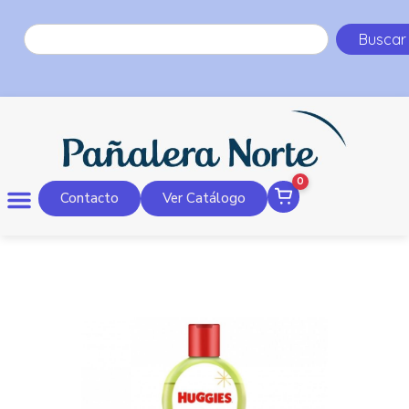
Buscar
0
Contacto
Ver Catálogo